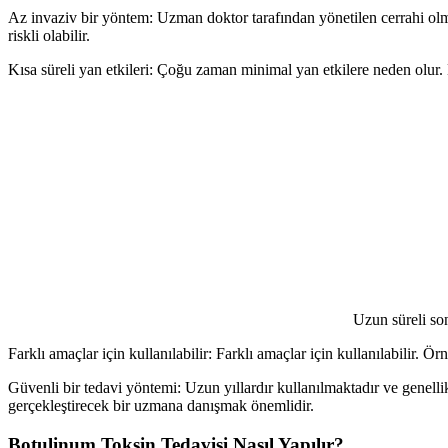
Az invaziv bir yöntem: Uzman doktor tarafından yönetilen cerrahi olma
riskli olabilir.
Kısa süreli yan etkileri: Çoğu zaman minimal yan etkilere neden olur. Ha
Uzun süreli so
Farklı amaçlar için kullanılabilir: Farklı amaçlar için kullanılabilir. Ör
Güvenli bir tedavi yöntemi: Uzun yıllardır kullanılmaktadır ve genellik
gerçekleştirecek bir uzmana danışmak önemlidir.
Botulinum Toksin Tedavisi Nasıl Yapılır?