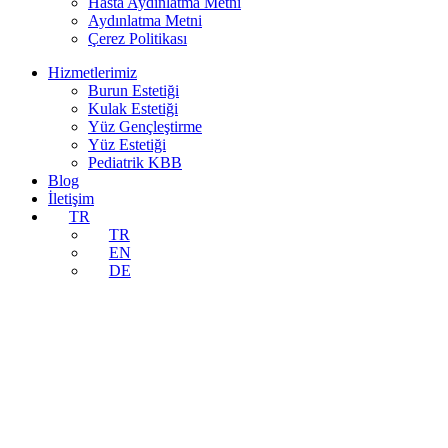
Hasta Aydınlatma Metni
Aydınlatma Metni
Çerez Politikası
Hizmetlerimiz
Burun Estetiği
Kulak Estetiği
Yüz Gençleştirme
Yüz Estetiği
Pediatrik KBB
Blog
İletişim
TR
TR
EN
DE