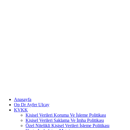
Anasayfa
Op Dr Ayfer Ulçay
KVKK
Kişisel Verileri Koruma Ve İşleme Politikası
Kişisel Verileri Saklama Ve İmha Politikası
Özel Nitelikli Kişisel Verileri İşleme Politikası