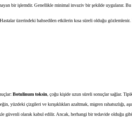
yan bir işlemdir. Genellikle minimal invaziv bir şekilde uygulanır. Bu n
stalar üzerindeki bahsedilen etkilerin kısa süreli olduğu gözlemlenir. Bun
nuçlar:
Botulinum toksin
, çoğu kişide uzun süreli sonuçlar sağlar. Tipik
neğin, yüzdeki çizgileri ve kırışıklıkları azaltmak, migren rahatsızlığı, aş
le güvenli olarak kabul edilir. Ancak, herhangi bir tedavide olduğu gibi