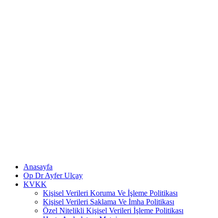
Anasayfa
Op Dr Ayfer Ulçay
KVKK
Kişisel Verileri Koruma Ve İşleme Politikası
Kişisel Verileri Saklama Ve İmha Politikası
Özel Nitelikli Kişisel Verileri İşleme Politikası