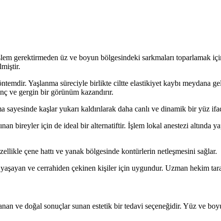
şlem gerektirmeden üz ve boyun bölgesindeki sarkmaları toparlamak için 
miştir.
temdir. Yaşlanma süreciyle birlikte ciltte elastikiyet kaybı meydana ge
nç ve gergin bir görünüm kazandırır.
sayesinde kaşlar yukarı kaldırılarak daha canlı ve dinamik bir yüz ifade
 bireyler için de ideal bir alternatiftir. İşlem lokal anestezi altında y
Özellikle çene hattı ve yanak bölgesinde kontürlerin netleşmesini sağlar.
şayan ve cerrahiden çekinen kişiler için uygundur. Uzman hekim tarafı
anan ve doğal sonuçlar sunan estetik bir tedavi seçeneğidir. Yüz ve boy