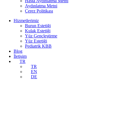
Hasta Aydınlatma Metni
Aydınlatma Metni
Çerez Politikası
Hizmetlerimiz
Burun Estetiği
Kulak Estetiği
Yüz Gençleştirme
Yüz Estetiği
Pediatrik KBB
Blog
İletişim
TR
TR
EN
DE