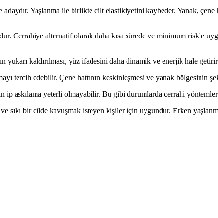
e adaydır. Yaşlanma ile birlikte cilt elastikiyetini kaybeder. Yanak, çen
r. Cerrahiye alternatif olarak daha kısa sürede ve minimum riskle uygul
 yukarı kaldırılması, yüz ifadesini daha dinamik ve enerjik hale getirir
mayı tercih edebilir. Çene hattının keskinleşmesi ve yanak bölgesinin şeki
için ip askılama yeterli olmayabilir. Bu gibi durumlarda cerrahi yöntemler 
 sıkı bir cilde kavuşmak isteyen kişiler için uygundur. Erken yaşlanma b