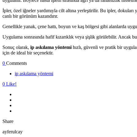
uygulanır. Böylece hasta işlem sırasında ağrı ya da rahatsızlık hissetm
İpler, özel iğneler yardımıyla cilt altına yerleştirilir. Bu ipler, dokul
canlı bir görünüm kazandırır.
Genellikle yanak, çene hattı, boyun ve kaş bölgesi gibi alanlarda uygu
Uygulama sonrasında hafif kızarıklık veya şişlik görülebilir. Ancak b
Sonuç olarak,
ip askılama yöntemi
hızlı, güvenli ve pratik bir uygul
için de ideal bir seçenektir.
0
Comments
ip askılama yöntemi
0
Like!
Share
ayferulcay