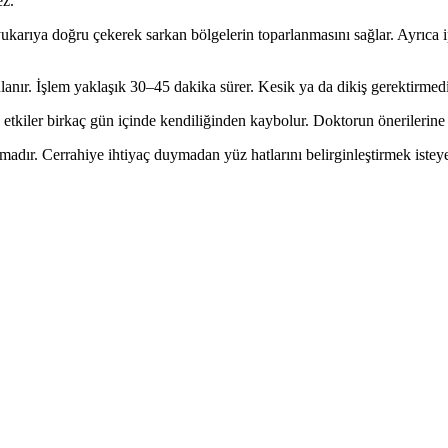
ez.
arı yukarıya doğru çekerek sarkan bölgelerin toparlanmasını sağlar. Ayrıca 
lanır. İşlem yaklaşık 30–45 dakika sürer. Kesik ya da dikiş gerektirmediğ
u etkiler birkaç gün içinde kendiliğinden kaybolur. Doktorun önerilerine
amadır. Cerrahiye ihtiyaç duymadan yüz hatlarını belirginleştirmek iste