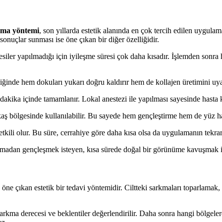
ama yöntemi
, son yıllarda estetik alanında en çok tercih edilen uygulam
nuçlar sunması ise öne çıkan bir diğer özelliğidir.
esiler yapılmadığı için iyileşme süresi çok daha kısadır. İşlemden sonra
rildiğinde hem dokuları yukarı doğru kaldırır hem de kollajen üretimini u
dakika içinde tamamlanır. Lokal anestezi ile yapılması sayesinde hasta 
 bölgesinde kullanılabilir. Bu sayede hem gençleştirme hem de yüz hatl
 etkili olur. Bu süre, cerrahiye göre daha kısa olsa da uygulamanın tekrar
olmadan gençleşmek isteyen, kısa sürede doğal bir görünüme kavuşmak iste
öne çıkan estetik bir tedavi yöntemidir. Ciltteki sarkmaları toparlamak
rkma derecesi ve beklentiler değerlendirilir. Daha sonra hangi bölgelere