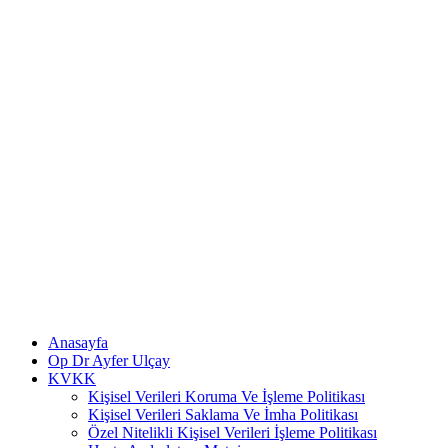
Anasayfa
Op Dr Ayfer Ulçay
KVKK
Kişisel Verileri Koruma Ve İşleme Politikası
Kişisel Verileri Saklama Ve İmha Politikası
Özel Nitelikli Kişisel Verileri İşleme Politikası