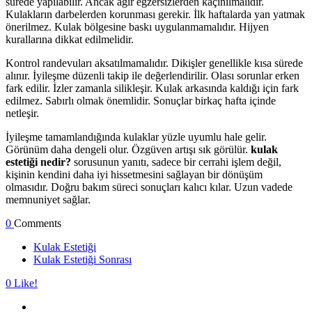
sürede yapılabilir. Ancak ağır egzersizlerden kaçınılmalıdır.
Kulakların darbelerden korunması gerekir. İlk haftalarda yan yatmak
önerilmez. Kulak bölgesine baskı uygulanmamalıdır. Hijyen
kurallarına dikkat edilmelidir.
Kontrol randevuları aksatılmamalıdır. Dikişler genellikle kısa sürede
alınır. İyileşme düzenli takip ile değerlendirilir. Olası sorunlar erken
fark edilir. İzler zamanla silikleşir. Kulak arkasında kaldığı için fark
edilmez. Sabırlı olmak önemlidir. Sonuçlar birkaç hafta içinde
netleşir.
İyileşme tamamlandığında kulaklar yüzle uyumlu hale gelir.
Görünüm daha dengeli olur. Özgüven artışı sık görülür.
kulak
estetiği nedir?
sorusunun yanıtı, sadece bir cerrahi işlem değil,
kişinin kendini daha iyi hissetmesini sağlayan bir dönüşüm
olmasıdır. Doğru bakım süreci sonuçları kalıcı kılar. Uzun vadede
memnuniyet sağlar.
0
Comments
Kulak Estetiği
Kulak Estetiği Sonrası
0
Like!