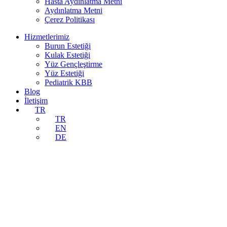
Hasta Aydınlatma Metni
Aydınlatma Metni
Çerez Politikası
Hizmetlerimiz
Burun Estetiği
Kulak Estetiği
Yüz Gençleştirme
Yüz Estetiği
Pediatrik KBB
Blog
İletişim
TR
TR
EN
DE