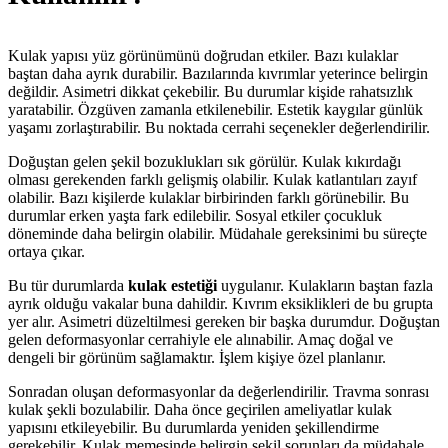
Kulak yapısı yüz görünümünü doğrudan etkiler. Bazı kulaklar
baştan daha ayrık durabilir. Bazılarında kıvrımlar yeterince belirgin
değildir. Asimetri dikkat çekebilir. Bu durumlar kişide rahatsızlık
yaratabilir. Özgüven zamanla etkilenebilir. Estetik kaygılar günlük
yaşamı zorlaştırabilir. Bu noktada cerrahi seçenekler değerlendirilir.
Doğuştan gelen şekil bozuklukları sık görülür. Kulak kıkırdağı
olması gerekenden farklı gelişmiş olabilir. Kulak katlantıları zayıf
olabilir. Bazı kişilerde kulaklar birbirinden farklı görünebilir. Bu
durumlar erken yaşta fark edilebilir. Sosyal etkiler çocukluk
döneminde daha belirgin olabilir. Müdahale gereksinimi bu süreçte
ortaya çıkar.
Bu tür durumlarda
kulak estetiği
uygulanır. Kulakların baştan fazla
ayrık olduğu vakalar buna dahildir. Kıvrım eksiklikleri de bu grupta
yer alır. Asimetri düzeltilmesi gereken bir başka durumdur. Doğuştan
gelen deformasyonlar cerrahiyle ele alınabilir. Amaç doğal ve
dengeli bir görünüm sağlamaktır. İşlem kişiye özel planlanır.
Sonradan oluşan deformasyonlar da değerlendirilir. Travma sonrası
kulak şekli bozulabilir. Daha önce geçirilen ameliyatlar kulak
yapısını etkileyebilir. Bu durumlarda yeniden şekillendirme
gerekebilir. Kulak memesinde belirgin şekil sorunları da müdahale