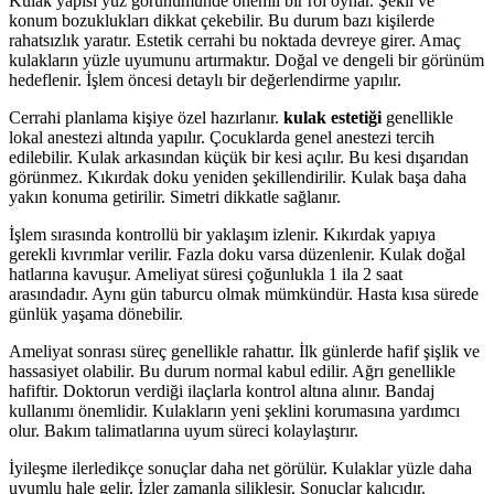
Kulak yapısı yüz görünümünde önemli bir rol oynar. Şekil ve
konum bozuklukları dikkat çekebilir. Bu durum bazı kişilerde
rahatsızlık yaratır. Estetik cerrahi bu noktada devreye girer. Amaç
kulakların yüzle uyumunu artırmaktır. Doğal ve dengeli bir görünüm
hedeflenir. İşlem öncesi detaylı bir değerlendirme yapılır.
Cerrahi planlama kişiye özel hazırlanır.
kulak estetiği
genellikle
lokal anestezi altında yapılır. Çocuklarda genel anestezi tercih
edilebilir. Kulak arkasından küçük bir kesi açılır. Bu kesi dışarıdan
görünmez. Kıkırdak doku yeniden şekillendirilir. Kulak başa daha
yakın konuma getirilir. Simetri dikkatle sağlanır.
İşlem sırasında kontrollü bir yaklaşım izlenir. Kıkırdak yapıya
gerekli kıvrımlar verilir. Fazla doku varsa düzenlenir. Kulak doğal
hatlarına kavuşur. Ameliyat süresi çoğunlukla 1 ila 2 saat
arasındadır. Aynı gün taburcu olmak mümkündür. Hasta kısa sürede
günlük yaşama dönebilir.
Ameliyat sonrası süreç genellikle rahattır. İlk günlerde hafif şişlik ve
hassasiyet olabilir. Bu durum normal kabul edilir. Ağrı genellikle
hafiftir. Doktorun verdiği ilaçlarla kontrol altına alınır. Bandaj
kullanımı önemlidir. Kulakların yeni şeklini korumasına yardımcı
olur. Bakım talimatlarına uyum süreci kolaylaştırır.
İyileşme ilerledikçe sonuçlar daha net görülür. Kulaklar yüzle daha
uyumlu hale gelir. İzler zamanla silikleşir. Sonuçlar kalıcıdır.