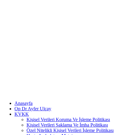
Anasayfa
Op Dr Ayfer Ulçay
KVKK
Kişisel Verileri Koruma Ve İşleme Politikası
Kişisel Verileri Saklama Ve İmha Politikası
Özel Nitelikli Kişisel Verileri İşleme Politikası