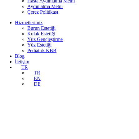
Hasta Aydınlatma Metni
Aydınlatma Metni
Çerez Politikası
Hizmetlerimiz
Burun Estetiği
Kulak Estetiği
Yüz Gençleştirme
Yüz Estetiği
Pediatrik KBB
Blog
İletişim
TR
TR
EN
DE