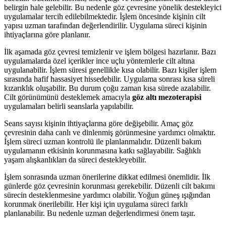
belirgin hale gelebilir. Bu nedenle göz çevresine yönelik destekleyici
uygulamalar tercih edilebilmektedir. İşlem öncesinde kişinin cilt
yapısı uzman tarafından değerlendirilir. Uygulama süreci kişinin
ihtiyaçlarına göre planlanır.
İlk aşamada göz çevresi temizlenir ve işlem bölgesi hazırlanır. Bazı
uygulamalarda özel içerikler ince uçlu yöntemlerle cilt altına
uygulanabilir. İşlem süresi genellikle kısa olabilir. Bazı kişiler işlem
sırasında hafif hassasiyet hissedebilir. Uygulama sonrası kısa süreli
kızarıklık oluşabilir. Bu durum çoğu zaman kısa sürede azalabilir.
Cilt görünümünü desteklemek amacıyla
göz altı mezoterapisi
uygulamaları belirli seanslarla yapılabilir.
Seans sayısı kişinin ihtiyaçlarına göre değişebilir. Amaç göz
çevresinin daha canlı ve dinlenmiş görünmesine yardımcı olmaktır.
İşlem süreci uzman kontrolü ile planlanmalıdır. Düzenli bakım
uygulamanın etkisinin korunmasına katkı sağlayabilir. Sağlıklı
yaşam alışkanlıkları da süreci destekleyebilir.
İşlem sonrasında uzman önerilerine dikkat edilmesi önemlidir. İlk
günlerde göz çevresinin korunması gerekebilir. Düzenli cilt bakımı
sürecin desteklenmesine yardımcı olabilir. Yoğun güneş ışığından
korunmak önerilebilir. Her kişi için uygulama süreci farklı
planlanabilir. Bu nedenle uzman değerlendirmesi önem taşır.