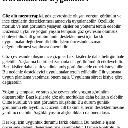
Göz altı mezoterapisi
, göz çevresinde oluşan yorgun görünüm ve
ince çizgilerin desteklenmesi amacıyla uygulanabilir. Özellikle
morluk ve mat görünüm yaşayan kişiler bu yöntemi tercih edebilir.
Düzensiz uyku ve yoğun yaşam temposu göz çevresini olumsuz
etkileyebilir. Cilt görünümünün desteklenmesi için farklı
uygulamalar değerlendirilebilir. İşlem öncesinde uzman
değerlendirmesi yapılması önemlidir.
Göz çevresinde oluşan ince çizgiler bazı kişilerde daha belirgin hale
gelebilir. Yaşlanma belirtileri zamanla cilt görünümünü etkileyebilir.
Bazı kişiler daha canlı ve dinlenmiş görünüm elde etmek isteyebilir.
Bu nedenle destekleyici uygulamalar tercih edilebilir. Cilt yapısına
uygun planlama yapılması önem taşır. Uygulama süreci kişiye göre
değişebilir.
Yoğun iş temposu ve stres göz çevresinde yorgun görünüm
oluşturabilir. Bazı kişilerde göz altı morlukları daha belirgin olabilir.
Ciltte kuruluk ve mat görünüm oluşabilir. Bu durum günlük
görünümü etkileyebilir. Düzenli cilt bakımı sürecin desteklenmesine
yardımcı olabilir. Sağlıklı yaşam alışkanlıkları da önem taşır.
Her kişi için uygunluk durumu farklı olabilir. Bu nedenle işlem
öncesinde detaylı değerlendirme yapılmalıdır. Uzman kontrolü ile