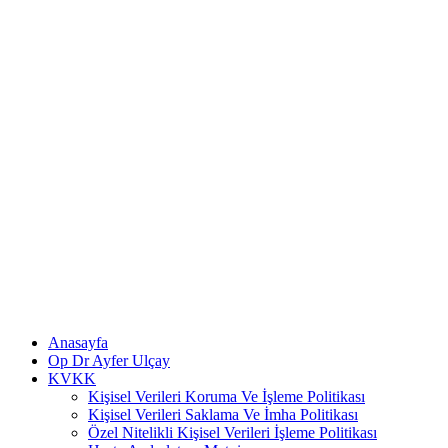
Anasayfa
Op Dr Ayfer Ulçay
KVKK
Kişisel Verileri Koruma Ve İşleme Politikası
Kişisel Verileri Saklama Ve İmha Politikası
Özel Nitelikli Kişisel Verileri İşleme Politikası