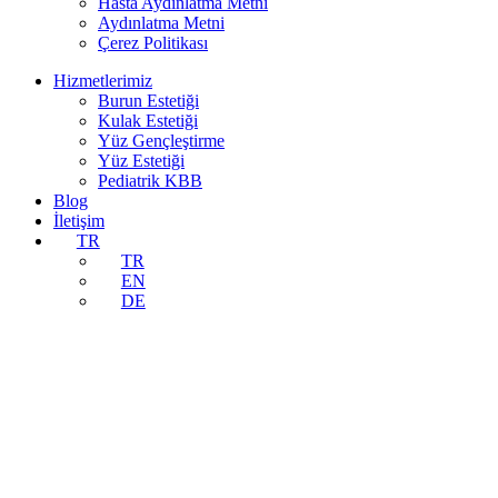
Hasta Aydınlatma Metni
Aydınlatma Metni
Çerez Politikası
Hizmetlerimiz
Burun Estetiği
Kulak Estetiği
Yüz Gençleştirme
Yüz Estetiği
Pediatrik KBB
Blog
İletişim
TR
TR
EN
DE