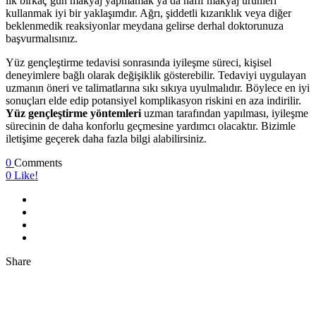
ilk birkaç gün makyaj yapmamak ya da hafif makyaj ürünleri
kullanmak iyi bir yaklaşımdır. Ağrı, şiddetli kızarıklık veya diğer
beklenmedik reaksiyonlar meydana gelirse derhal doktorunuza
başvurmalısınız.
Yüz gençleştirme tedavisi sonrasında iyileşme süreci, kişisel
deneyimlere bağlı olarak değişiklik gösterebilir. Tedaviyi uygulayan
uzmanın öneri ve talimatlarına sıkı sıkıya uyulmalıdır. Böylece en iyi
sonuçları elde edip potansiyel komplikasyon riskini en aza indirilir.
Yüz gençleştirme yöntemleri
uzman tarafından yapılması, iyileşme
sürecinin de daha konforlu geçmesine yardımcı olacaktır. Bizimle
iletişime geçerek daha fazla bilgi alabilirsiniz.
0
Comments
0
Like!
Share