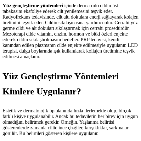
Yüz gençleştirme yöntemleri
içinde derma rulo cildin üst
tabakasını eksfoliye ederek cilt yenilemesini teşvik eder.
Radyofrekans tedavisinde, cilt altı dokulara enerji sağlayarak kolajen
üretimini teşvik eder. Cildin sıkılaşmasına yardımcı olur. Cerrahi yüz
germe cildi ve alt dokuları sıkılaştırmak için cerrahi prosedürdür.
Mezoterapi cilde vitamin, enzim, hormon ve bitki özleri enjekte
ederek cildin sıkılaştırılmasını hedefler. PRP tedavisi, kendi
kanından edilen plazmanın cilde enjekte edilmesiyle uygulanır. LED
terapisi, dalga boylarında ışık kullanılarak kollajen üretimine teşvik
edilmesi amaçlanır.
Yüz Gençleştirme Yöntemleri
Kimlere Uygulanır?
Estetik ve dermatolojik tıp alanında hızla ilerlemekte olup, birçok
farklı kişiye uygulanabilir. Ancak bu tedavilerin her birey için uygun
olmadığını belirtmek gerekir. Örneğin, Yaşlanma belirtisi
gösterenlerde zamanla ciltte ince çizgiler, kırışıklıklar, sarkmalar
görülür. Bu belirtileri gösteren kişilere uygulanır.